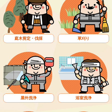
庭木剪定・伐採
草刈り
屋外洗浄
浴室洗浄